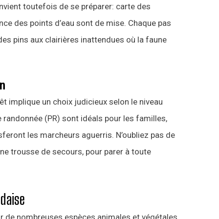
nvient toutefois de se préparer: carte des
nce des points d’eau sont de mise. Chaque pas
es pins aux clairières inattendues où la faune
on
rêt implique un choix judicieux selon le niveau
 randonnée (PR) sont idéals pour les familles,
isferont les marcheurs aguerris. N’oubliez pas de
une trousse de secours, pour parer à toute
ndaise
ur de nombreuses espèces animales et végétales.